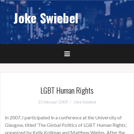
Naar
de
Joke Swiebel
inhoud
springen
LGBT Human Rights
25 februari 2009
Joke Swiebel
In 2007, I participated in a conference at the University of
Glasgow, titled ‘The Global Politics of LGBT Human Rights’,
organized by Kelly Kollman and Matthew Waites. After the