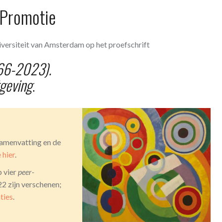
Promotie
versiteit van Amsterdam op het proefschrift
966-2023).
geving
.
samenvatting en de
e hier
.
p vier
peer-
22 zijn verschenen;
aties
.