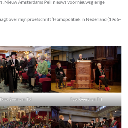
ws, Nieuw Amsterdams Peil, nieuws voor nieuwsgierige
raagt over mijn proefschrift ‘Homopolitiek in Nederland (1966-
Foto Geert van Tol
Foto Geert van Tol