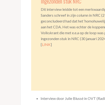
Ingezonden stuk NRC
Dit interview leidde tot een merkwaard
Sanders schreef in zijn column in NRC (29
geconcludeerd had dat het ‘homohuwelij
aan het CDA. Het was echter de koppen
Volkskrant die met e.e.a op de loop was 
ingezonden stuk in NRC (30 januari 2024
[
LINK
]
Interview door Julie Blussé in OVT (Rad