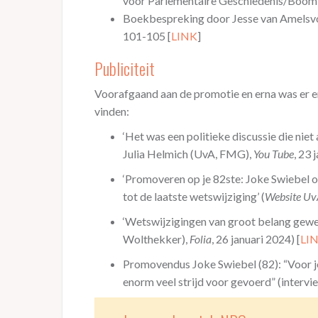
voor Parlementaire Geschiedenis/Boom, 
Boekbespreking door Jesse van Amelsv
101-105 [
LINK
]
Publiciteit
Voorafgaand aan de promotie en erna was er en
vinden:
‘Het was een politieke discussie die niet 
Julia Helmich (UvA, FMG),
You Tube
, 23 
‘Promoveren op je 82ste: Joke Swiebel o
tot de laatste wetswijziging’ (
Website U
‘Wetswijzigingen van groot belang gewe
Wolthekker),
Folia
, 26 januari 2024) [
LI
Promovendus Joke Swiebel (82): “Voor j
enorm veel strijd voor gevoerd” (interv